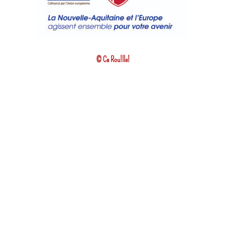
© Ca Rou!lle!